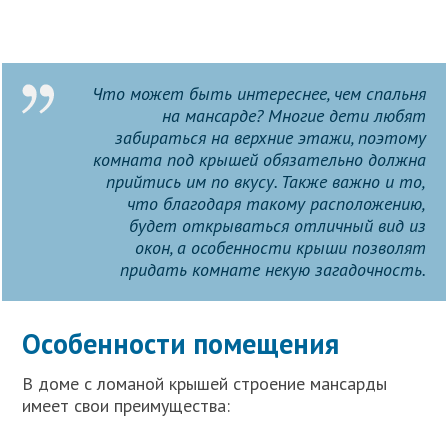
Что может быть интереснее, чем спальня
на мансарде? Многие дети любят
забираться на верхние этажи, поэтому
комната под крышей обязательно должна
прийтись им по вкусу. Также важно и то,
что благодаря такому расположению,
будет открываться отличный вид из
окон, а особенности крыши позволят
придать комнате некую загадочность.
Особенности помещения
В доме с ломаной крышей строение мансарды
имеет свои преимущества: