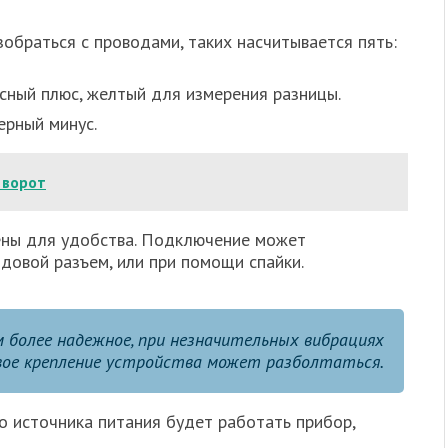
обраться с проводами, таких насчитывается пять:
асный плюс, желтый для измерения разницы.
ерный минус.
 ворот
ены для удобства. Подключение может
довой разъем, или при помощи спайки.
м более надежное, при незначительных вибрациях
вое крепление устройства может разболтаться.
 источника питания будет работать прибор,