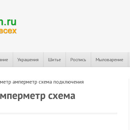
ание
Украшения
Шитье
Роспись
Мыловарение
тметр амперметр схема подключения
амперметр схема