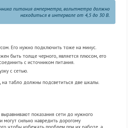
чника питания амперметра, вольтметра должно
находиться в интервале от 4,5 до 30 В.
сом. Его нужно подключить тоже на минус.
жен быть толще черного, является плюсом, его
оединить с источником питания.
зку с сетью.
, на табло должны подсветиться две шкалы.
, выравнивают показания сети до нужного
ни могут сильно навредить дорогому
ого чтобы избежать проблем при их работе, а