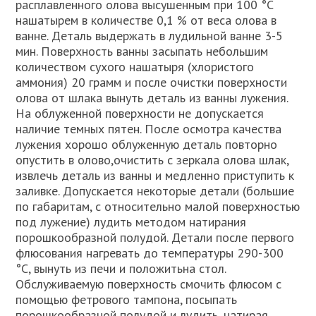
расплавленного олова высушенным при 100 °C
нашатырем в количестве 0,1 % от веса олова в
ванне. Деталь выдержать в лудильной ванне 3-5
мин. Поверхность ванны засыпать небольшим
количеством сухого нашатыря (хлористого
аммония) 20 грамм и после очистки поверхности
олова от шлака вынуть деталь из ванны лужения.
На облуженной поверхности не допускается
наличие темных пятен. После осмотра качества
лужения хорошо облуженную деталь повторно
опустить в олово,очистить с зеркала олова шлак,
извлечь деталь из ванны и медленно приступить к
заливке. Допускается некоторые детали (большие
по габаритам, с относительно малой поверхностью
под лужение) лудить методом натирания
порошкообразной полудой. Детали после первого
флюсования нагревать до температуры 290-300
°C, вынуть из печи и положитьна стол.
Обслуживаемую поверхность смочить флюсом с
помощью фетрового тампона, посыпать
порошкообразной полудой и лудить, натирая