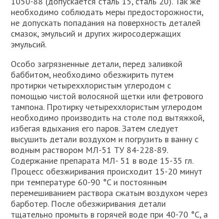
1050-88 (допускается сталь 15, сталь 20). Так же
необходимо соблюдать меры предосторожности,
не допускать попадания на поверхность деталей
смазок, эмульсий и других жиросодержащих
эмульсий.
Особо загрязненные детали, перед заливкой
баббитом, необходимо обезжирить путем
протирки четыреххлористым углеродом с
помощью чистой волосяной щетки или фетрового
тампона. Протирку четыреххлористым углеродом
необходимо производить на столе под вытяжкой,
избегая вдыхания его паров. Затем следует
высушить детали воздухом и погрузить в ванну с
водным раствором МЛ-51 ТУ 84-228-89.
Содержание препарата МЛ- 51 в воде 15-35 гл.
Процесс обезжиривания происходит 15-20 минут
при температуре 60-90 °C и постоянным
перемешиванием раствора сжатым воздухом через
барботер. После обезжиривания детали
тщательно промыть в горячей воде при 40-70 °C, а