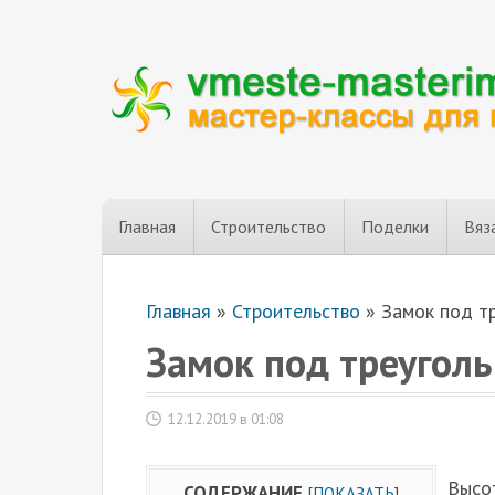
Главная
Строительство
Поделки
Вяз
Главная
»
Строительство
»
Замок под т
Замок под треугол
12.12.2019 в 01:08
Высот
СОДЕРЖАНИЕ
[
ПОКАЗАТЬ
]