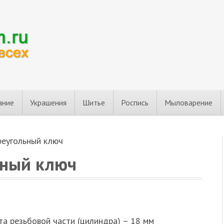
ание
Украшения
Шитье
Роспись
Мыловарение
реугольный ключ
ьный ключ
а резьбовой части (цилиндра) – 18 мм