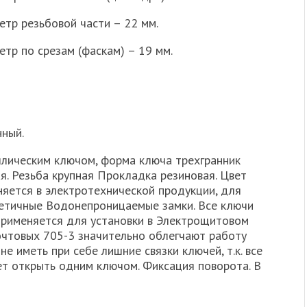
тр резьбовой части – 22 мм.
тр по срезам (фаскам) – 19 мм.
нный.
лическим ключом, форма ключа трехгранник
тая. Резьба крупная Прокладка резиновая. Цвет
няется в электротехнической продукции, для
ерметичные Водонепроницаемые замки. Все ключи
применяется для установки в Электрощитовом
очтовых 705-3 значительно облегчают работу
е иметь при себе лишние связки ключей, т.к. все
т открыть одним ключом. Фиксация поворота. В