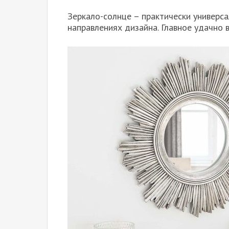
Зеркало-солнце – практически универса
направлениях дизайна. Главное удачно 