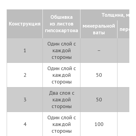
Толщина, мм
Обшивка
Конструкция
из листов
минеральной
перег
гипсокартона
ваты
Один слой с
1
каждой
–
7
стороны
Один слой с
2
каждой
50
7
стороны
Два слоя с
3
каждой
50
1
стороны
Один слой с
4
каждой
100
1
стороны