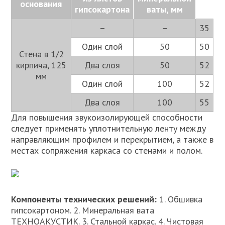
основания
гипсокартона
ваты, мм
–
–
35
Один слой
50
50
Стена в 1/2
кирпича, 125
Два слоя
50
52
мм
Один слой
100
52
Два слоя
100
55
Для повышения звукоизолирующей способности
следует применять уплотнительную ленту между
направляющим профилем и перекрытием, а также в
местах сопряжения каркаса со стенами и полом.
Компоненты технических решений:
1. Обшивка
гипсокартоном. 2. Минеральная вата
ТЕХНОАКУСТИК. 3. Стальной каркас. 4. Чистовая