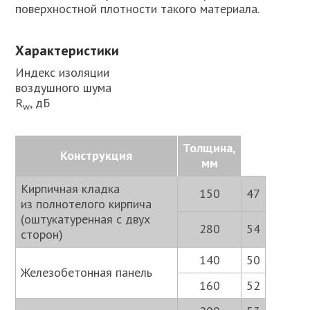
поверхностной плотности такого материала.
Характеристики
Индекс изоляции
воздушного шума
R
, дБ
w
Толщина,
Конструкция
мм
Кирпичная кладка
150
47
из полнотелого кирпича
(оштукатуренная с двух
280
54
сторон)
140
50
Железобетонная панель
160
52