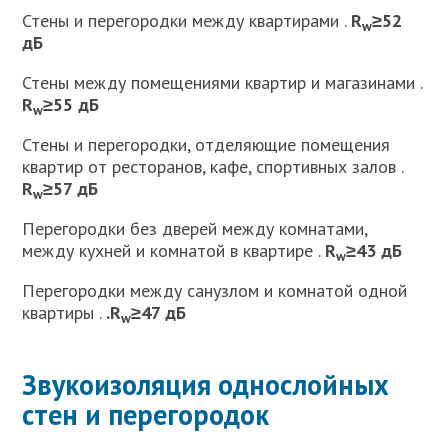
Стены и перегородки между квартирами .
R
≥52
w
дБ
Стены между помещениями квартир и магазинами .
R
≥55 дБ
w
Стены и перегородки, отделяющие помещения
квартир от ресторанов, кафе, спортивных залов .
R
≥57 дБ
w
Перегородки без дверей между комнатами,
между кухней и комнатой в квартире .
R
≥43 дБ
w
Перегородки между санузлом и комнатой одной
квартиры .
.R
≥47 дБ
w
Звукоизоляция однослойных
стен и перегородок