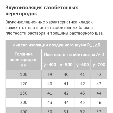
Звукоизоляция газобетонных
перегородок
Звукоизоляционные характеристики кладок
зависят от плотности газобетонных блоков,
плотности раствора и толщины растворного шва.
Индекс изоляции воздушного шума R
, дБ
w
Толщина
Плотность газобетона, кг/м 3
перегородки,
γ=400
γ=500
γ=600
γ=700
мм
100
39
40
41
42
120
40
41
42
43
150
41
42
43
44
200
43
44
45
46
400
50
51
52
53