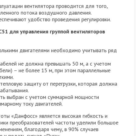
плуатации вентилятора проводится для того,
ленного потока воздушного давления.
еспечивают удобство проведения регулировки.
FC51 для управления группой вентиляторов
олькими двигателями необходимо учитывать ряд
абелей не должна превышать 50 м, а с учетом
ели) – не более 15 м, при этом параллельные
ткими.
тепловую защиту от перегрузки, которая должна
рабатывания.
ть выбран с учетом суммарной мощности
ммарному току двигателей.
оты «Данфосс» является высокая гибкость и
чики преобразователей частоты уделили большое
енениям, благодаря чему, в 90% случаев
 и подать сигнал «Пуск».