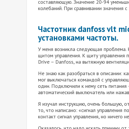
составляющую. Значение 20-94 уменьш
колебаний. При сравнивании значения с
Частотник danfoss vlt mi
установками частоты.
У меня возникла следующая проблема. 
щитом управления. К щиту управления 
Drive – Danfoss, на вытяжную вентиляци
Не знаю как разобраться в описании: к
мог выключаться командой с управляющ
один. Подключили к нему сеть питания 
автоматический выключатель или нажав 
Я изучал инструкцию, очень большую, о
то, что написано: «сигнал управления 
контакт сигнал управления, но ничего н
Оказалось, что надо искать причину от