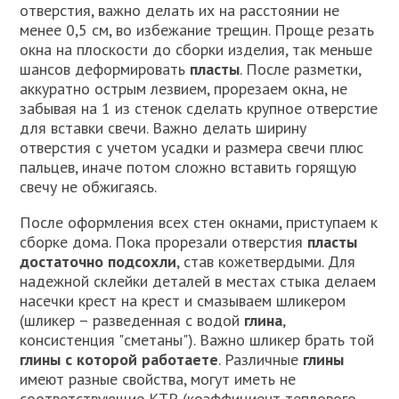
отверстия, важно делать их на расстоянии не
менее 0,5 см, во избежание трещин. Проще резать
окна на плоскости до сборки изделия, так меньше
шансов деформировать
пласты
. После разметки,
аккуратно острым лезвием, прорезаем окна, не
забывая на 1 из стенок сделать крупное отверстие
для вставки свечи. Важно делать ширину
отверстия с учетом усадки и размера свечи плюс
пальцев, иначе потом сложно вставить горящую
свечу не обжигаясь.
После оформления всех стен окнами, приступаем к
сборке дома. Пока прорезали отверстия
пласты
достаточно подсохли
, став кожетвердыми. Для
надежной склейки деталей в местах стыка делаем
насечки крест на крест и смазываем шликером
(шликер – разведенная с водой
глина
,
консистенция "сметаны"). Важно шликер брать той
глины с которой работаете
. Различные
глины
имеют разные свойства, могут иметь не
соответствующие КТР (коэффициент теплового