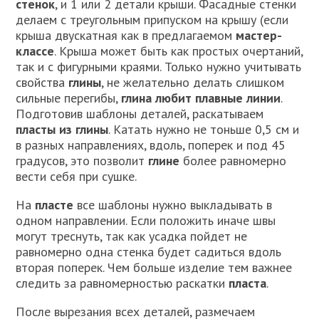
стенок
, и 1 или 2 детали крыши. Фасадные стенки
делаем с треугольным припуском на крышу (если
крыша двускатная как в предлагаемом
мастер-
классе
. Крыша может быть как простых очертаний,
так и с фигурными краями. Только нужно учитывать
свойства
глины
, не желательно делать слишком
сильные перегибы,
глина любит плавные линии
.
Подготовив шаблоны деталей, раскатываем
пласты из глины
. Катать нужно не тоньше 0,5 см и
в разных направлениях, вдоль, поперек и под 45
градусов, это позволит
глине
более равномерно
вести себя при сушке.
На
пласте
все шаблоны нужно выкладывать в
одном направлении. Если положить иначе швы
могут треснуть, так как усадка пойдет не
равномерно одна стенка будет садиться вдоль
вторая поперек. Чем больше изделие тем важнее
следить за равномерностью раскатки
пласта
.
После вырезания всех деталей, размечаем