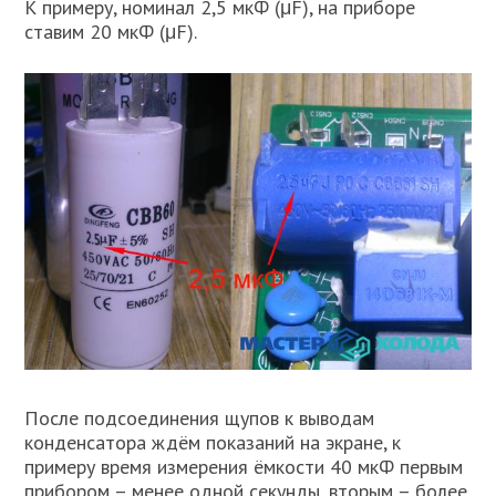
К примеру, номинал 2,5 мкФ (μF), на приборе
ставим 20 мкФ (μF).
После подсоединения щупов к выводам
конденсатора ждём показаний на экране, к
примеру время измерения ёмкости 40 мкФ первым
прибором – менее одной секунды, вторым – более