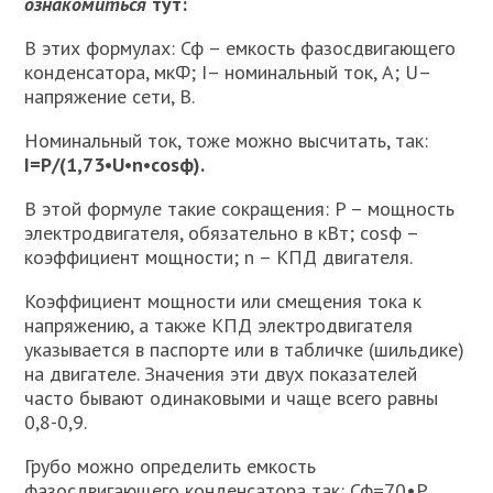
ознакомиться
тут:
В этих формулах: Сф – емкость фазосдвигающего
конденсатора, мкФ; I– номинальный ток, А; U–
напряжение сети, В.
Номинальный ток, тоже можно высчитать, так:
I=P/(1,73•U•n•cosф).
В этой формуле такие сокращения: P – мощность
электродвигателя, обязательно в кВт; cosф –
коэффициент мощности; n – КПД двигателя.
Коэффициент мощности или смещения тока к
напряжению, а также КПД электродвигателя
указывается в паспорте или в табличке (шильдике)
на двигателе. Значения эти двух показателей
часто бывают одинаковыми и чаще всего равны
0,8-0,9.
Грубо можно определить емкость
фазосдвигающего конденсатора так: Сф=70•P.