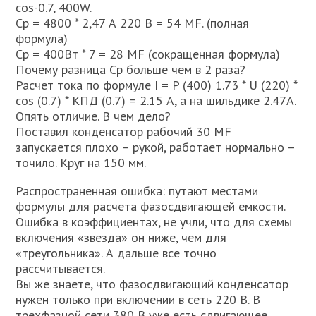
cos-0.7, 400W.
Ср = 4800 * 2,47 А 220 В = 54 МF. (полная
формула)
Ср = 400Вт * 7 = 28 МF (сокращенная формула)
Почему разница Ср больше чем в 2 раза?
Расчет тока по формуле I = P (400) 1.73 * U (220) *
cos (0.7) * КПД (0.7) = 2.15 А, а на шильдике 2.47А.
Опять отличие. В чем дело?
Поставил конденсатор рабочий 30 MF
запускается плохо – рукой, работает нормально –
точило. Круг на 150 мм.
Распространенная ошибка: путают местами
формулы для расчета фазосдвигающей емкости.
Ошибка в коэффициентах, не учли, что для схемы
включения «звезда» он ниже, чем для
«треугольника». А дальше все точно
рассчитывается.
Вы же знаете, что фазосдвигающий конденсатор
нужен только при включении в сеть 220 В. В
трехфазной сети 380 В уже есть сдвигающее