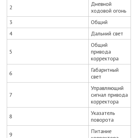
Дневной
2
ходовой огонь
3
Общий
4
Дальний свет
Общий
5
привода
корректора
Габаритный
6
свет
Управляющий
7
сигнал привода
корректора
Указатель
8
поворота
Питание
9
корректора