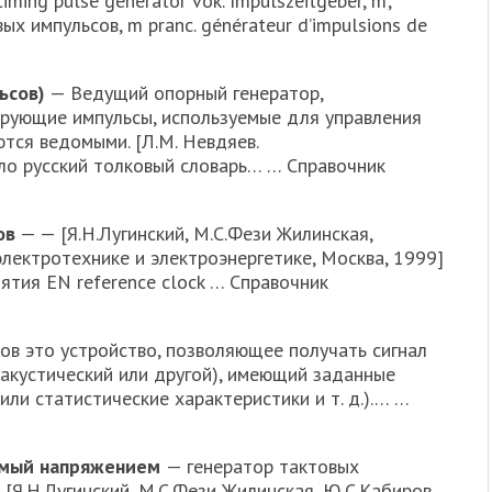
 timing pulse generator vok. Impulszeitgeber, m;
вых импульсов, m pranc. générateur d’impulsions de
ьсов)
— Ведущий опорный генератор,
рующие импульсы, используемые для управления
тся ведомыми. [Л.М. Невдяев.
ло русский толковый словарь… … Справочник
ов
— — [Я.Н.Лугинский, М.С.Фези Жилинская,
электротехнике и электроэнергетике, Москва, 1999]
ятия EN reference clock … Справочник
ов это устройство, позволяющее получать сигнал
 акустический или другой), имеющий заданные
или статистические характеристики и т. д.).… …
яемый напряжением
— генератор тактовых
[Я.Н.Лугинский, М.С.Фези Жилинская, Ю.С.Кабиров.