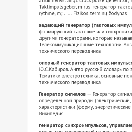
atitikmenys: angl. clock pulse generator;
Taktimpulsgeber, m rus. генератор такто
rythme, m;… … Fizikos terminų žodynas
задающий генератор (тактовых импул
формирующий тактовые или синхронизи
другими генераторами, которые называю
Телекоммуникационные технологии. Анг
технического переводчика
опорный генератор тактовых импульс
Ю.С.Кабиров. Англо русский словарь по 
Тематики электротехника, основные пон
технического переводчика
Генератор сигналов
— Генератор сигнал
определённой природы (электрический,
характеристики (форму, энергетические 
Википедия
генератор синхроимпульсов, управл
импульсов, управляемый напряжением — 