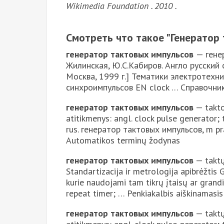
Wikimedia Foundation . 2010 .
Смотреть что такое "Генератор 
генератор тактовых импульсов
— гене
Жилинская, Ю.С.Кабиров. Англо русский 
Москва, 1999 г.] Тематики электротехн
синхроимпульсов EN clock … Справочни
генератор тактовых импульсов
— takto
atitikmenys: angl. clock pulse generator;
rus. генератор тактовых импульсов, m pr
Automatikos terminų žodynas
генератор тактовых импульсов
— taktų
Standartizacija ir metrologija apibrėžtis 
kurie naudojami tam tikrų įtaisų ar grandin
repeat timer; … Penkiakalbis aiškinamasi
генератор тактовых импульсов
— taktų 