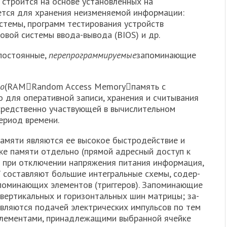
строится на основе ус­тановленных на
ется для хранения неизме­няемой информации:
стемы, программ тестирования устройств
вой системы ввода-вывода (BIOS) и др.
о­стоянные,
перепрограммируемые
запоминающие
о
(RAMRandom Access Memoryпамять с
 для оперативной записи, хранения и считывания
средственно участвующей в вычислительном
ериод времени.
амяти являются ее высокое быстродействие и
ке памяти отдельно (прямой адресный доступ к
: при отключении напряжения питания информация,
У составляют большие интегральные схемы, содер­
оминающих элементов (триггеров). Запоминающие
вертикальных и горизонтальных шин матрицы; за­
вляются подачей электрических импульсов по тем
элементами, принадлежащими выбранной ячейке