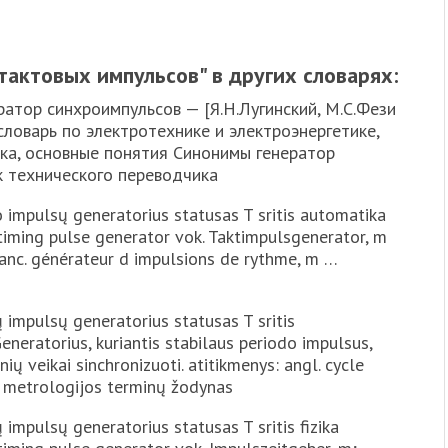
тактовых импульсов" в других словарях:
ратор синхроимпульсов — [Я.Н.Лугинский, М.С.Фези
словарь по электротехнике и электроэнергетике,
ика, основные понятия Синонимы генератор
к технического переводчика
 impulsų generatorius statusas T sritis automatika
 timing pulse generator vok. Taktimpulsgenerator, m
anc. générateur d impulsions de rythme, m …
 impulsų generatorius statusas T sritis
Generatorius, kuriantis stabilaus periodo impulsus,
ių veikai sinchronizuoti. atitikmenys: angl. cycle
s metrologijos terminų žodynas
impulsų generatorius statusas T sritis fizika