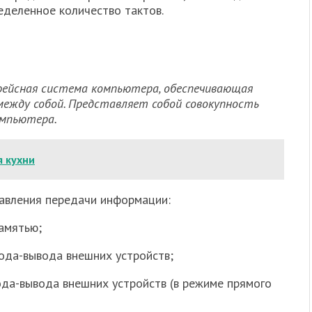
еделенное количество тактов.
фейсная система компьютера, обеспечивающая
 между собой. Представляет собой совокупность
омпьютера.
я кухни
авления передачи информации:
амятью;
ода-вывода внешних устройств;
да-вывода внешних устройств (в режиме прямого