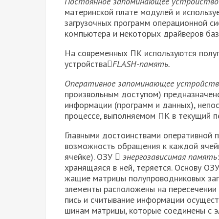
Постоянное запоминающее устройство
материнской плате модулей и использу
загрузочных программ операционной си
компьютера и некоторых драйверов базо
На современных ПК используются полуп
устройства
FLASH
-па­мять.
Оперативное запоминающее устройств
произвольным доступом) предназначено
информации (программ и данных), непо
процессе, выполняемом ПК в текущий п
Главными достоинствами оперативной п
возможность обращения к каж­дой ячей
ячейке). ОЗУ 
энергозависимая память
хранящаяся в ней, теряется. Основу ОЗ
жащие матрицы полупроводниковых зап
элементы расположены на пересечении 
пись и считывание информации осущест
шинам матрицы, которые соединены с 