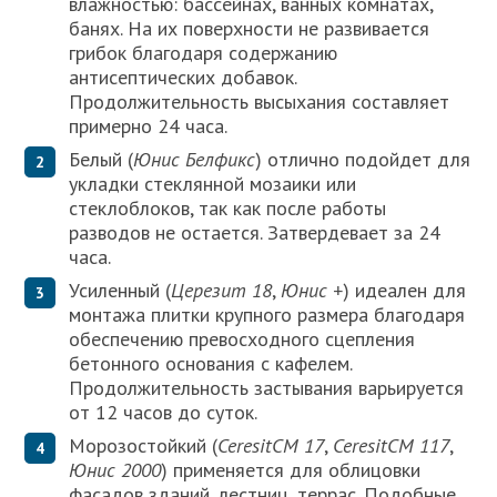
влажностью: бассейнах, ванных комнатах,
банях. На их поверхности не развивается
грибок благодаря содержанию
антисептических добавок.
Продолжительность высыхания составляет
примерно 24 часа.
Белый (
Юнис Белфикс
) отлично подойдет для
укладки стеклянной мозаики или
стеклоблоков, так как после работы
разводов не остается. Затвердевает за 24
часа.
Усиленный (
Церезит 18
,
Юнис +
) идеален для
монтажа плитки крупного размера благодаря
обеспечению превосходного сцепления
бетонного основания с кафелем.
Продолжительность застывания варьируется
от 12 часов до суток.
Морозостойкий (
Ceresit
CM 17
,
Ceresit
CM 117
,
Юнис 2000
) применяется для облицовки
фасадов зданий, лестниц, террас. Подобные