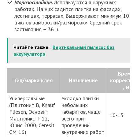
Морозостойкие.
Используются в наружных
работах. На них садится плитка на фасадах,
лестницах, террасах. Выдерживают минимум 10
циклов заморозки/разморозки. Средний срок
застывания – 36 ч.
Читайте также:
Вертикальный пылесос без
аккумулятора
Время 
Тип/марка клея
Назначение
корректир
, мин
Универсальные
Укладка плитки
(Плитонит В, Knauf
небольших
Fliesen, Основит
габаритов, чаще
10-15
Мастпликс Т-12,
всего при
Юнис 2000, Ceresit
проведении
СМ 16)
внутренних работ