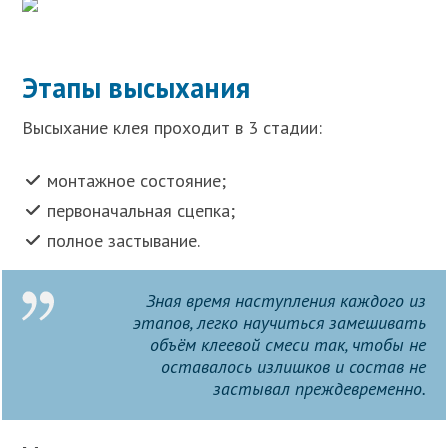
Этапы высыхания
Высыхание клея проходит в 3 стадии:
монтажное состояние;
первоначальная сцепка;
полное застывание.
Зная время наступления каждого из
этапов, легко научиться замешивать
объём клеевой смеси так, чтобы не
оставалось излишков и состав не
застывал преждевременно.