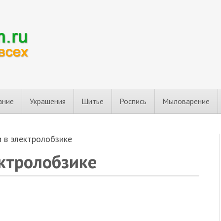
ание
Украшения
Шитье
Роспись
Мыловарение
и в электролобзике
ектролобзике