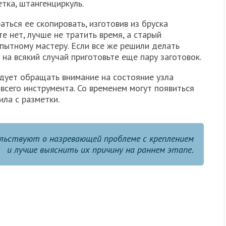
етка, штангенциркуль.
аться ее скопировать, изготовив из бруска
е нет, лучше не тратить время, а старый
пытному мастеру. Если все же решили делать
на всякий случай приготовьте еще пару заготовок.
едует обращать внимание на состояние узла
всего инструмента. Со временем могут появиться
ла с разметки.
ельствуют о назревающей проблеме с креплением
и лучше выяснить их причину на раннем этапе.