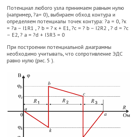
Потенциал любого узла принимаем равным нулю
(например, ?а= 0), выбираем обход контура и
определяем потенциалы точек контура: ?а = 0, ?к
= ?а – I1R1 , ? b = ? к + Е1, ?с = ? b – I2R2 , ? d = ?c
– Е2, ? a = ?d + I3R3 = 0
При построении потенциальной диаграммы
необходимо учитывать, что сопротивление ЭДС
равно нулю (рис. 5 ).