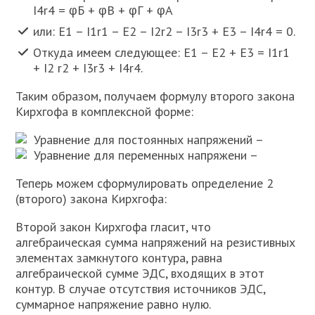
I4r4 = φБ + φВ + φГ + φА
или: E1 – I1r1 – E2 – I2r2 – I3r3 + E3 – I4r4 = 0.
Откуда имеем следующее: E1 – E2 + E3 = I1r1
+ I2 r2 + I3r3 + I4r4.
Таким образом, получаем формулу второго закона
Кирхгофа в комплексной форме:
Уравнение для постоянных напряжений –
Уравнение для переменных напряжени –
Теперь можем сформулировать определение 2
(второго) закона Кирхгофа:
Второй закон Кирхгофа гласит, что
алгебраическая сумма напряжений на резистивных
элементах замкнутого контура, равна
алгебраической сумме ЭДС, входящих в этот
контур. В случае отсутствия источников ЭДС,
суммарное напряжение равно нулю.