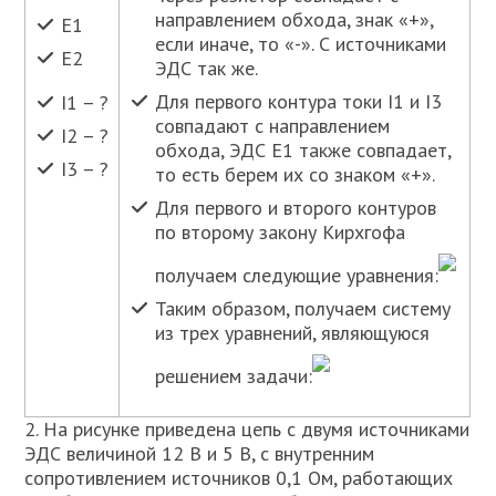
направлением обхода, знак «+»,
E1
если иначе, то «-». С источниками
E2
ЭДС так же.
Для первого контура токи I1 и I3
I1 – ?
совпадают с направлением
I2 – ?
обхода, ЭДС Е1 также совпадает,
I3 – ?
то есть берем их со знаком «+».
Для первого и второго контуров
по второму закону Кирхгофа
получаем следующие уравнения:
Таким образом, получаем систему
из трех уравнений, являющуюся
решением задачи:
2. На рисунке приведена цепь с двумя источниками
ЭДС величиной 12 В и 5 В, с внутренним
сопротивлением источников 0,1 Ом, работающих