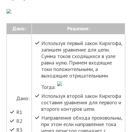
Дано:
Решение:
Используя первый закон Кирхгофа,
запишем уравнение для цепи.
Сумма токов сходящихся в узле
равна нулю. Примем входящие
токи положительными, а
выходящие отрицательными.
Тогда:
Используя второй закон Кирхгофа
Дано:
составим уравнения для первого и
второго контуров цепи.
R1
Направления обхода произвольны,
R2
при этом если направление тока
R3
через резистор совпадает с