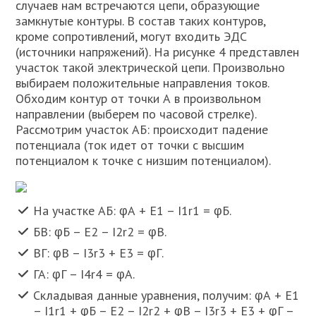
случаев нам встречаются цепи, образующие
замкнутые контуры. В состав таких контуров,
кроме сопротивлений, могут входить ЭДС
(источники напряжений). На рисунке 4 представлен
участок такой электрической цепи. Произвольно
выбираем положительные направления токов.
Обходим контур от точки А в произвольном
направлении (выберем по часовой стрелке).
Рассмотрим участок АБ: происходит падение
потенциала (ток идет от точки с высшим
потенциалом к точке с низшим потенциалом).
На участке АБ: φА + E1 – I1r1 = φБ.
БВ: φБ – E2 – I2r2 = φВ.
ВГ: φВ – I3r3 + E3 = φГ.
ГА: φГ – I4r4 = φА.
Складывая данные уравнения, получим: φА + E1
– I1r1 + φБ – E2 – I2r2 + φВ – I3r3 + E3 + φГ –