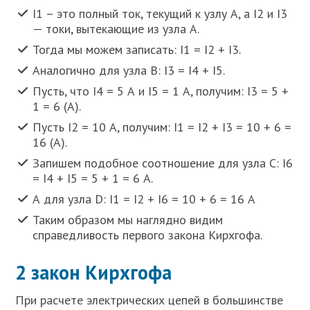
I1 – это полный ток, текущий к узлу А, а I2 и I3
— токи, вытекающие из узла А.
Тогда мы можем записать: I1 = I2 + I3.
Аналогично для узла B: I3 = I4 + I5.
Пусть, что I4 = 5 А и I5 = 1 А, получим: I3 = 5 +
1 = 6 (А).
Пусть I2 = 10 А, получим: I1 = I2 + I3 = 10 + 6 =
16 (А).
Запишем подобное соотношение для узла C: I6
= I4 + I5 = 5 + 1 = 6 А.
А для узла D: I1 = I2 + I6 = 10 + 6 = 16 А
Таким образом мы наглядно видим
справедливость первого закона Кирхгофа.
2 закон Кирхгофа
При расчете электрических цепей в большинстве