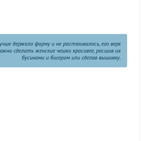
чше держало форму и не растягивалось, его верх
жно сделать женские чешки красивее, расшив их
бусинами и бисером или сделав вышивку.