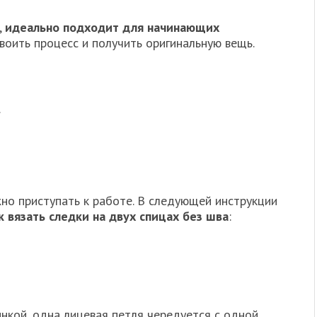
,
идеально подходит для начинающих
своить процесс и получить оригинальную вещь.
.
но приступать к работе. В следующей инструкции
к вязать следки на двух спицах без шва
:
нкой, одна лицевая петля чередуется с одной