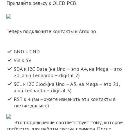
Припаяйте рельсу к OLED PCB
Теперь подключите контакты к Arduino
GND к GND
Vin к 5V
SDA к I2C Data (на Uno – это A4, на Mega – это
20, а на Leonardo – digital 2)
SCL к I2C Clock(на Uno – A5, на Mega – это 21,
а на Leonardo – digital 3)
RST к 4 (вы можете изменить эти контакты в
скетче дальше)
Это подключение соответствует тому, которое
требуется для работы скетча примера. После