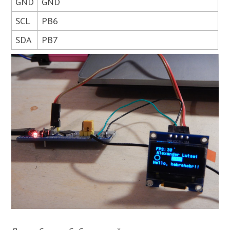
GND
GND
SCL
PB6
SDA
PB7