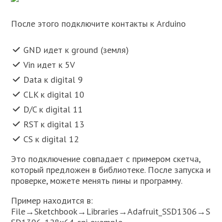
После этого подключите контакты к Arduino
GND идет к ground (земля)
Vin идет к 5V
Data к digital 9
CLK к digital 10
D/C к digital 11
RST к digital 13
CS к digital 12
Это подключение совпадает с примером скетча,
который предложен в библиотеке. После запуска и
проверке, можете менять пины и программу.
Пример находится в:
File→Sketchbook→Libraries→Adafruit_SSD1306→S