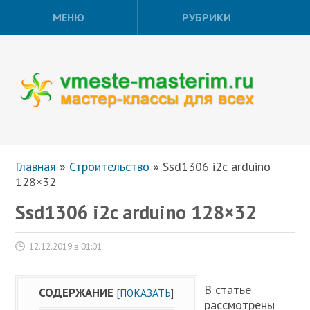
МЕНЮ
РУБРИКИ
Главная
»
Строительство
»
Ssd1306 i2c arduino
128×32
Ssd1306 i2c arduino 128×32
12.12.2019 в 01:01
В статье
СОДЕРЖАНИЕ
[
ПОКАЗАТЬ
]
рассмотрены