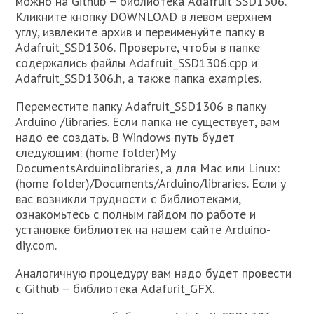
можно на Github – библиотека Adafruit SSD1306.
Кликните кнопку DOWNLOAD в левом верхнем
углу, извлеките архив и переименуйте папку в
Adafruit_SSD1306. Проверьте, чтобы в папке
содержались файлы Adafruit_SSD1306.cpp и
Adafruit_SSD1306.h, а также папка examples.
Переместите папку Adafruit_SSD1306 в папку
Arduino /libraries. Если папка не существует, вам
надо ее создать. В Windows путь будет
следующим: (home folder)My
DocumentsArduinolibraries, а для Mac или Linux:
(home folder)/Documents/Arduino/libraries. Если у
вас возникли трудности с библиотеками,
ознакомьтесь с полным гайдом по работе и
установке библиотек на нашем сайте Arduino-
diy.com.
Аналогичную процедуру вам надо будет провести
с Github – библиотека Adafurit_GFX.