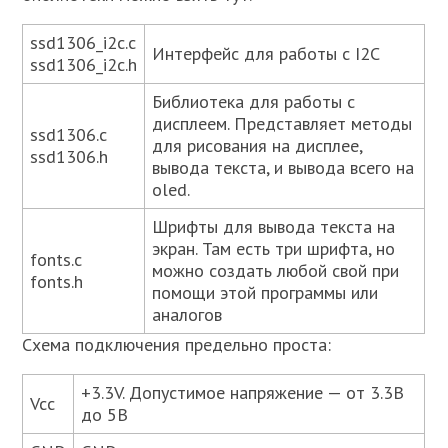
ssd1306_i2c.c
Интерфейс для работы с I2C
ssd1306_i2c.h
Библиотека для работы с
дисплеем. Представляет методы
ssd1306.c
для рисования на дисплее,
ssd1306.h
вывода текста, и вывода всего на
oled.
Шрифты для вывода текста на
экран. Там есть три шрифта, но
fonts.c
можно создать любой свой при
fonts.h
помощи этой программы или
аналогов
Схема подключения предельно проста:
+3.3V. Допустимое напряжение — от 3.3В
Vcc
до 5В